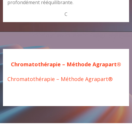
profondément rééquilibrante.
C
Chromatothérapie – Méthode Agrapart®
Chromatothérapie – Méthode Agrapart®