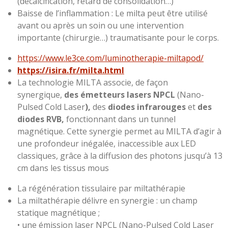
(décalcification, retard de consolidation…)
Baisse de l’inflammation : Le milta peut être utilisé
avant ou après un soin ou une intervention
importante (chirurgie…) traumatisante pour le corps.
https://www.le3ce.com/luminotherapie-miltapod/
https://isira.fr/milta.html
La technologie MILTA associe, de façon
synergique,
des émetteurs lasers NPCL
(Nano-
Pulsed Cold Laser
),
des
diodes infrarouges
et
des
diodes RVB,
fonctionnant dans un tunnel
magnétique. Cette synergie permet au MILTA d’agir à
une profondeur inégalée, inaccessible aux LED
classiques, grâce à la diffusion des photons jusqu’à 13
cm dans les tissus mous
La régénération tissulaire par miltathérapie
La miltathérapie délivre en synergie : un champ
statique magnétique ;
• une émission laser NPCL (Nano-Pulsed Cold Laser